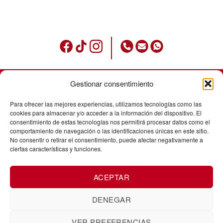
Gestionar consentimiento
Condicions d’ús
Para ofrecer las mejores experiencias, utilizamos tecnologías como las
Política de privadesa
cookies para almacenar y/o acceder a la información del dispositivo. El
consentimiento de estas tecnologías nos permitirá procesar datos como el
Avisos legals
comportamiento de navegación o las identificaciones únicas en este sitio.
No consentir o retirar el consentimiento, puede afectar negativamente a
Política de cookies
ciertas características y funciones.
Enviaments
ACEPTAR
Cancel·laació de comandes
Canvis i devolucions
DENEGAR
VER PREFERENCIAS