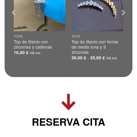
TOPS
TOPS
tilo
Top de titanio con
Top de titanio con forma
zirconias y cadenas
de media luna y 9
zirconias
16,00
€
IVA incl.
Rango
-
30,00
€
35,00
€
IVA incl.
de
precios:
desde
30,00 €
hasta
35,00 €
RESERVA CITA