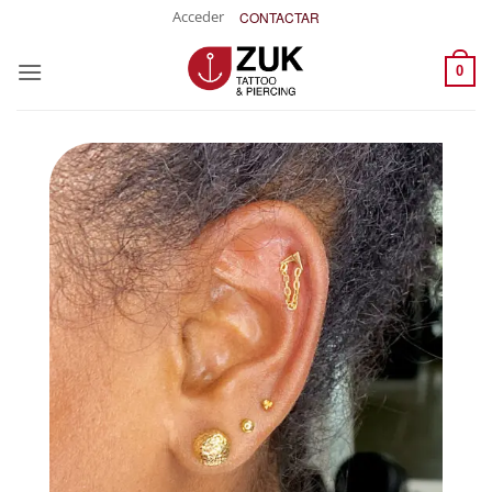
Saltar
Acceder
CONTACTAR
al
contenido
0