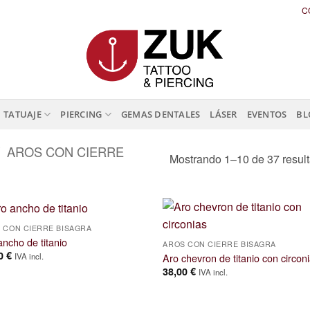
C
TATUAJE
PIERCING
GEMAS DENTALES
LÁSER
EVENTOS
BL
AROS CON CIERRE
Mostrando 1–10 de 37 resul
 CON CIERRE BISAGRA
ancho de titanio
AROS CON CIERRE BISAGRA
00
€
Aro chevron de titanio con circon
IVA incl.
38,00
€
IVA incl.