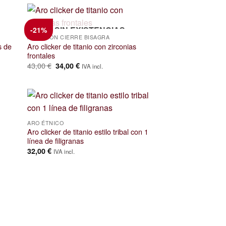
SIN EXISTENCIAS
-21%
AROS CON CIERRE BISAGRA
s de
Aro clicker de titanio con zirconias
frontales
El
El
43,00
€
34,00
€
IVA incl.
precio
precio
original
actual
era:
es:
43,00 €.
34,00 €.
ARO ÉTNICO
Aro clicker de titanio estilo tribal con 1
línea de filigranas
32,00
€
IVA incl.