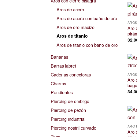
Aros con cierre bisagra
Aros de acero
Aros de acero con baño de oro
AROS
Aros de oro macizo
Aro c
pirám
Aros de titanio
32,
Aros de titanio con baño de oro
Bananas
Barras labret
Cadenas conectoras
AROS
Aro c
Charms
bagu
34,
Pendientes
Piercing de ombligo
Piercing de pezón
Piercing industrial
ARO 
Piercing nostril curvado
Aro c
Tops