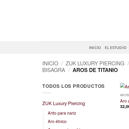
Saltar
al
contenido
INICIO
EL ESTUDIO
INICIO
/
ZUK LUXURY PIERCING
/
BISAGRA
/
AROS DE TITANIO
TODOS LOS PRODUCTOS
AROS
Aro 
ZUK Luxury Piercing
32,
Arito para nariz
Aro étnico