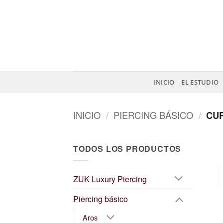
Saltar
al
contenido
INICIO
EL ESTUDIO
INICIO
/
PIERCING BÁSICO
/
CUR
TODOS LOS PRODUCTOS
ZUK Luxury Piercing
Piercing básico
Aros