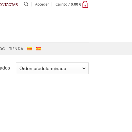
Acceder
Carrito /
0,00
€
ONTACTAR
0
OG
TIENDA
tados