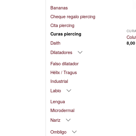
Bananas
Cheque regalo piercing
Cita piercing
CURA
Curas piercing
Colut
Daith
8,0
Dilatadores
Falso dilatador
Hélix / Tragus
Industrial
Labio
Lengua
Microdermal
Nariz
Ombligo