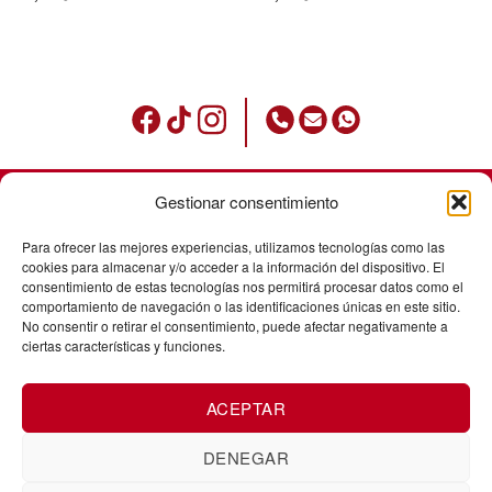
Gestionar consentimiento
Condiciones de uso
Para ofrecer las mejores experiencias, utilizamos tecnologías como las
Política de privacidad
cookies para almacenar y/o acceder a la información del dispositivo. El
consentimiento de estas tecnologías nos permitirá procesar datos como el
Avisos legales
comportamiento de navegación o las identificaciones únicas en este sitio.
No consentir o retirar el consentimiento, puede afectar negativamente a
Política de cookies
ciertas características y funciones.
Envíos
ACEPTAR
Cancelación de pedidos
Cambios y devoluciones
DENEGAR