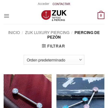
Saltar
Acceder
CONTACTAR
al
contenido
0
INICIO
/
ZUK LUXURY PIERCING
/
PIERCING DE
PEZÓN
FILTRAR