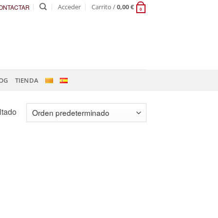
Acceder
Carrito /
0,00
€
ONTACTAR
0
OG
TIENDA
ltado