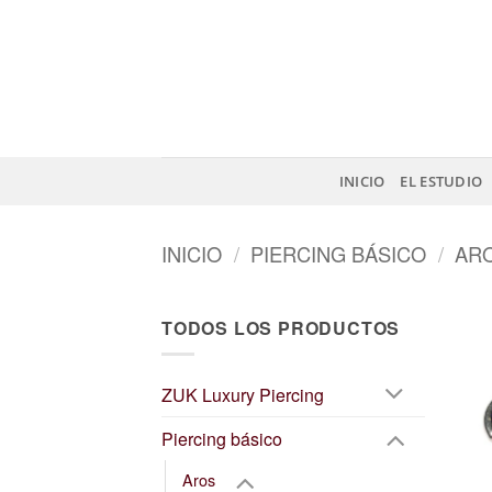
Saltar
al
contenido
INICIO
EL ESTUDIO
INICIO
/
PIERCING BÁSICO
/
AR
TODOS LOS PRODUCTOS
ZUK Luxury Piercing
Piercing básico
Aros