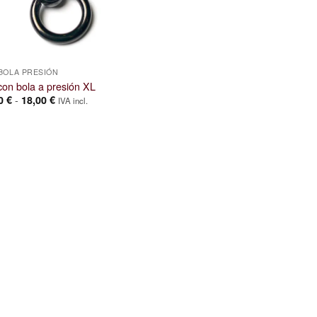
BOLA PRESIÓN
con bola a presión XL
Rango
-
00
€
18,00
€
IVA incl.
de
precios:
desde
14,00 €
hasta
18,00 €