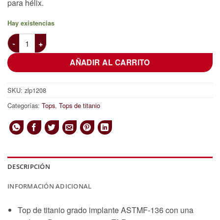
para hélix.
Hay existencias
Top de titanio con cadena para hélix cantidad
AÑADIR AL CARRITO
SKU:
zlp1208
Categorías:
Tops
,
Tops de titanio
DESCRIPCIÓN
INFORMACIÓN ADICIONAL
Top de titanio grado implante ASTMF-136 con una