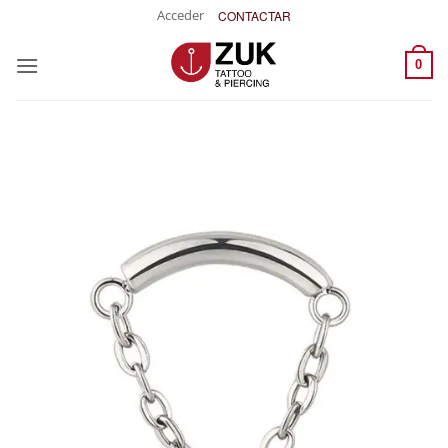
Saltar
Acceder
CONTACTAR
al
contenido
0