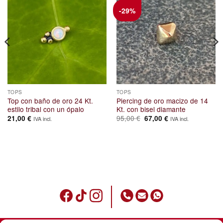
-29%
TOPS
TOPS
Top con baño de oro 24 Kt.
Piercing de oro macizo de 14
estilo tribal con un ópalo
Kt. con bisel diamante
El
El
95,00
€
21,00
€
67,00
€
IVA incl.
IVA incl.
precio
precio
original
actual
era:
es:
95,00 €.
67,00 €.