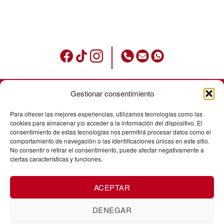
Gestionar consentimiento
Condicions d’ús
Para ofrecer las mejores experiencias, utilizamos tecnologías como las
Política de privadesa
cookies para almacenar y/o acceder a la información del dispositivo. El
consentimiento de estas tecnologías nos permitirá procesar datos como el
Avisos legals
comportamiento de navegación o las identificaciones únicas en este sitio.
No consentir o retirar el consentimiento, puede afectar negativamente a
Política de cookies
ciertas características y funciones.
Enviaments
ACEPTAR
Cancel·laació de comandes
Canvis i devolucions
DENEGAR