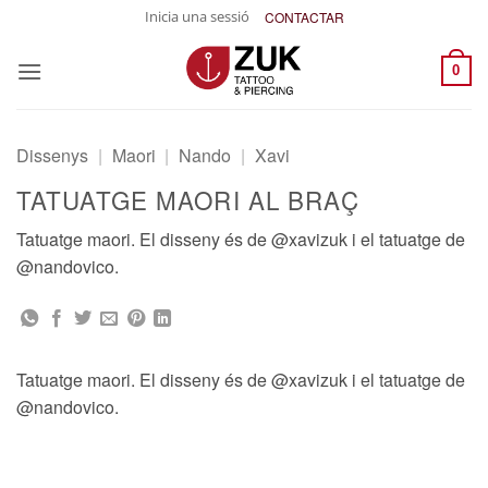
Skip
Inicia una sessió
CONTACTAR
to
content
0
Dissenys
|
Maori
|
Nando
|
Xavi
TATUATGE MAORI AL BRAÇ
Tatuatge maori. El disseny és de @xavizuk i el tatuatge de
@nandovico.
Tatuatge maori. El disseny és de @xavizuk i el tatuatge de
@nandovico.