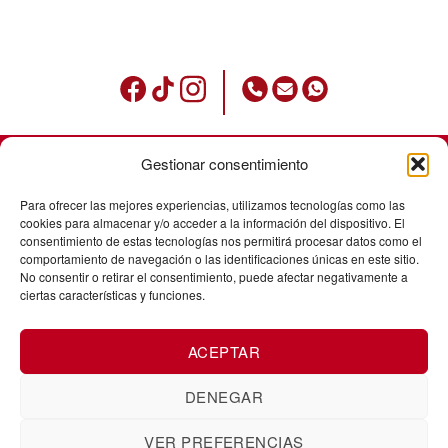
Gestionar consentimiento
Condicions d’ús
Para ofrecer las mejores experiencias, utilizamos tecnologías como las
Política de privadesa
cookies para almacenar y/o acceder a la información del dispositivo. El
consentimiento de estas tecnologías nos permitirá procesar datos como el
Avisos legals
comportamiento de navegación o las identificaciones únicas en este sitio.
No consentir o retirar el consentimiento, puede afectar negativamente a
Política de cookies
ciertas características y funciones.
Enviaments
ACEPTAR
Cancel·laació de comandes
Canvis i devolucions
DENEGAR
VER PREFERENCIAS