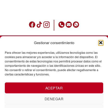
Gestionar consentimiento
Condicions d’ús
Para ofrecer las mejores experiencias, utilizamos tecnologías como las
Política de privadesa
cookies para almacenar y/o acceder a la información del dispositivo. El
consentimiento de estas tecnologías nos permitirá procesar datos como el
Avisos legals
comportamiento de navegación o las identificaciones únicas en este sitio.
No consentir o retirar el consentimiento, puede afectar negativamente a
Política de cookies
ciertas características y funciones.
Enviaments
ACEPTAR
Cancel·laació de comandes
Canvis i devolucions
DENEGAR