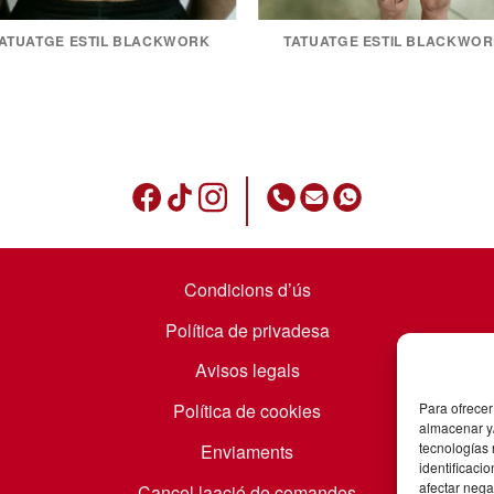
ATUATGE ESTIL BLACKWORK
TATUATGE ESTIL BLACKWO
Condicions d’ús
Política de privadesa
Avisos legals
Política de cookies
Para ofrecer
almacenar y/
tecnologías
Enviaments
identificaci
afectar nega
Cancel·laació de comandes