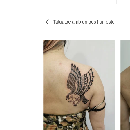
Tatuatge amb un gos i un estel
IL GEOMETRIC A
NTBRAÇ.