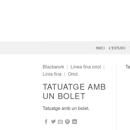
Skip
to
content
INICI
L’ESTUDI
Blackwork
|
Línea fina oriol
|
Ta
Línia fina
|
Oriol
TATUATGE AMB
UN BOLET
Tatuatge amb un bolet.