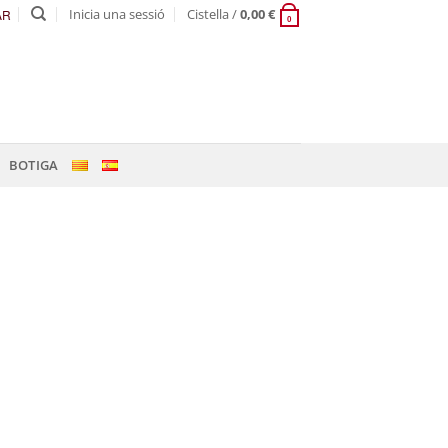
Inicia una sessió
Cistella /
0,00
€
AR
0
BOTIGA