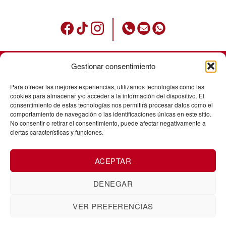
Gestionar consentimiento
Condicions d’ús
Para ofrecer las mejores experiencias, utilizamos tecnologías como las
Política de privadesa
cookies para almacenar y/o acceder a la información del dispositivo. El
consentimiento de estas tecnologías nos permitirá procesar datos como el
Avisos legals
comportamiento de navegación o las identificaciones únicas en este sitio.
No consentir o retirar el consentimiento, puede afectar negativamente a
Política de cookies
ciertas características y funciones.
Enviaments
ACEPTAR
Cancel·laació de comandes
Canvis i devolucions
DENEGAR
VER PREFERENCIAS
Corts Catalanes, 5. Baixos. 25008
ZUK Tattoo Piercing Lleida