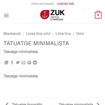
Skip
Inicia una sessió
CONTACTAR
to
content
0
Blackwork
|
Línea fina oriol
|
Línia fina
|
Oriol
TATUATGE MINIMALISTA
Tatuatge minimalista.
Tatuatge minimalista.
Tatuatge tipogràfic
Tatuatge minimalista