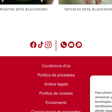
ATUATGE ESTIL BLACKWORK
TATUATGE ESTIL BLACKWO
Condicions d’ús
Política de privadesa
Avisos legals
Política de cookies
Para ofrecer
almacenar y/
tecnologías
Enviaments
identificaci
afectar nega
Cancel·laació de comandes