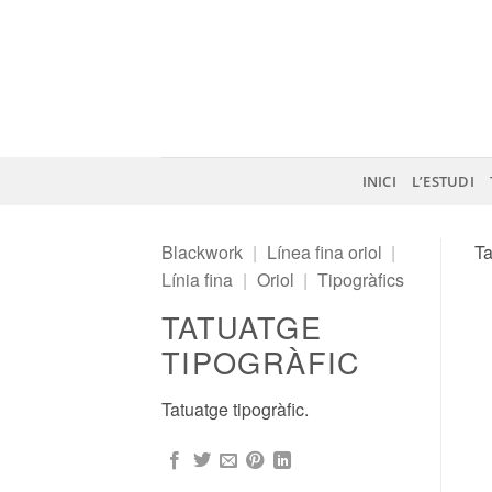
Skip
to
content
INICI
L’ESTUDI
Blackwork
|
Línea fina oriol
|
Ta
Línia fina
|
Oriol
|
Tipogràfics
TATUATGE
TIPOGRÀFIC
Tatuatge tipogràfic.