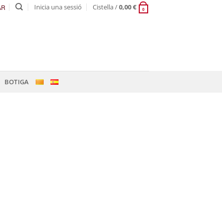
Inicia una sessió
Cistella /
0,00
€
AR
0
BOTIGA