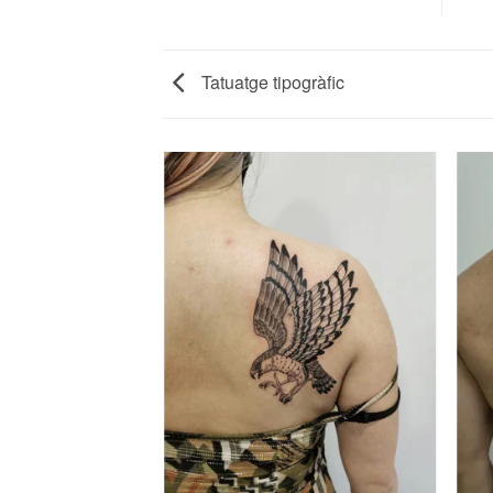
Tatuatge tipogràfic
IL GEOMETRIC A
NTBRAÇ.