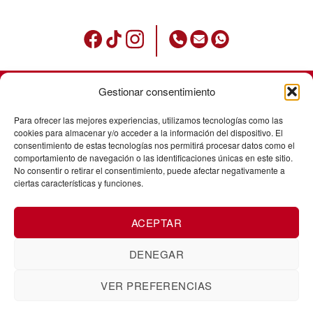
Gestionar consentimiento
Condicions d’ús
Para ofrecer las mejores experiencias, utilizamos tecnologías como las
Política de privadesa
cookies para almacenar y/o acceder a la información del dispositivo. El
consentimiento de estas tecnologías nos permitirá procesar datos como el
Avisos legals
comportamiento de navegación o las identificaciones únicas en este sitio.
No consentir o retirar el consentimiento, puede afectar negativamente a
Política de cookies
ciertas características y funciones.
Enviaments
ACEPTAR
Cancel·laació de comandes
Canvis i devolucions
DENEGAR
VER PREFERENCIAS
Corts Catalanes, 5. Baixos. 25008
ZUK Tattoo Piercing Lleida