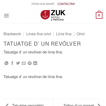
Skip
Inicia una sessió
CONTACTAR
to
content
0
Blackwork
|
Línea fina oriol
|
Línia fina
|
Oriol
TATUATGE D’ UN REVÓLVER
Tatuatge d’ un revólver de línia fina.
Tatuatge d’ un revólver de línia fina.
Tatuatge geomètric
Tattoo d’un gosset