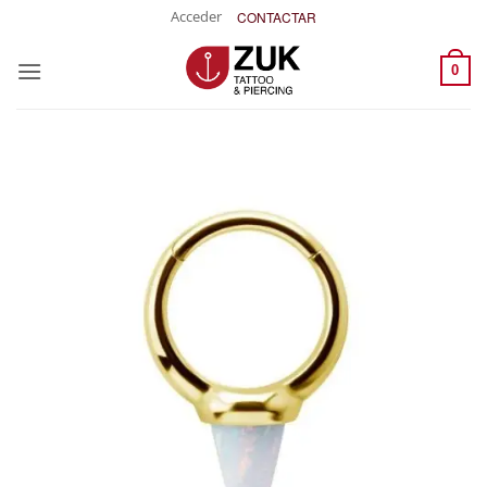
Saltar
Acceder
CONTACTAR
al
contenido
0