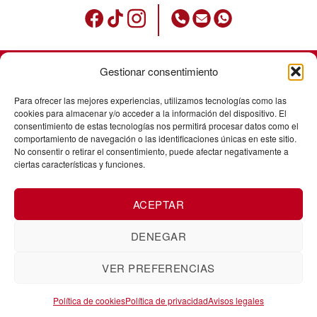
Gestionar consentimiento
Condiciones de uso
Para ofrecer las mejores experiencias, utilizamos tecnologías como las
Política de privacidad
cookies para almacenar y/o acceder a la información del dispositivo. El
consentimiento de estas tecnologías nos permitirá procesar datos como el
Avisos legales
comportamiento de navegación o las identificaciones únicas en este sitio.
No consentir o retirar el consentimiento, puede afectar negativamente a
Política de cookies
ciertas características y funciones.
Envíos
ACEPTAR
Cancelación de pedidos
Cambios y devoluciones
DENEGAR
VER PREFERENCIAS
Corts Catalanes, 5. Baixos. 25008
ZUK Tattoo Piercing Lleida
Política de cookies
Política de privacidad
Avisos legales
Lleida. 973831865 / 601172693.
Créditos