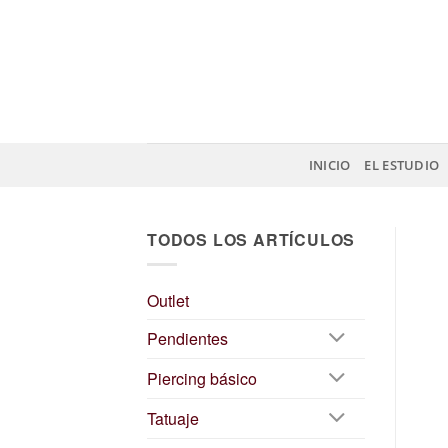
Saltar
al
contenido
INICIO
EL ESTUDIO
TODOS LOS ARTÍCULOS
Outlet
Pendientes
Piercing básico
Tatuaje