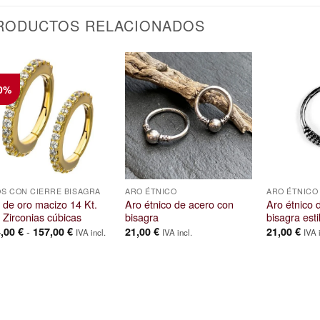
RODUCTOS RELACIONADOS
0%
S CON CIERRE BISAGRA
ARO ÉTNICO
ARO ÉTNICO
 de oro macizo 14 Kt.
Aro étnico de acero con
Aro étnico 
 Zirconias cúbicas
bisagra
bisagra esti
Rango
-
4,00
€
157,00
€
21,00
€
21,00
€
IVA incl.
IVA incl.
IVA 
de
precios:
desde
144,00 €
hasta
157,00 €