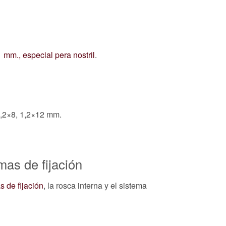
 mm., especial pera nostril
.
 1,2×8, 1,2×12 mm.
mas de fijación
s de fijación
, la rosca interna y el sistema