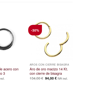
-30%
AROS CON CIERRE BISAGRA
de acero con
Aro de oro macizo 14 Kt.
lo 3
con cierre de bisagra
El
El
134,00
€
94,00
€
incl.
IVA incl.
precio
precio
original
actual
era:
es:
134,00 €.
94,00 €.