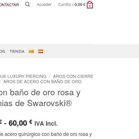
Acceder
Carrito /
0,00
€
ONTACTAR
0
OG
TIENDA
ZUK LUXURY PIERCING
/
AROS CON CIERRE
/
AROS DE ACERO CON BAÑO DE ORO
on baño de oro rosa y
nias de Swarovski®
Rango
-
60,00
€
€
IVA incl.
de
de acero quirúrgico con baño de oro rosa y
precios: