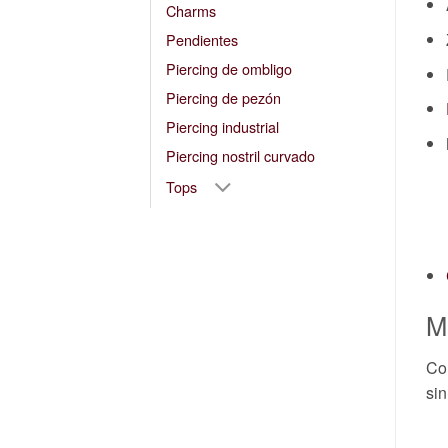
Charms
Pendientes
Piercing de ombligo
Piercing de pezón
Piercing industrial
Piercing nostril curvado
Tops
M
Con
sin