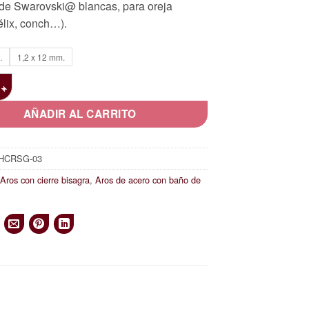
 de Swarovski@ blancas, para oreja
desde
élix, conch…).
49,00 €
hasta
60,00 €
.
1,2 x 12 mm.
año de oro rosa y Zirconias de Swarovski® cantidad
AÑADIR AL CARRITO
HCRSG-03
:
Aros con cierre bisagra
,
Aros de acero con baño de