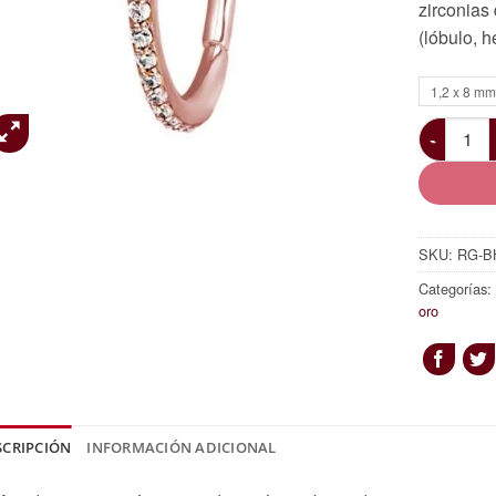
zirconias
(lóbulo, h
1,2 x 8 mm
Aro con b
SKU:
RG-B
Categorías
oro
SCRIPCIÓN
INFORMACIÓN ADICIONAL