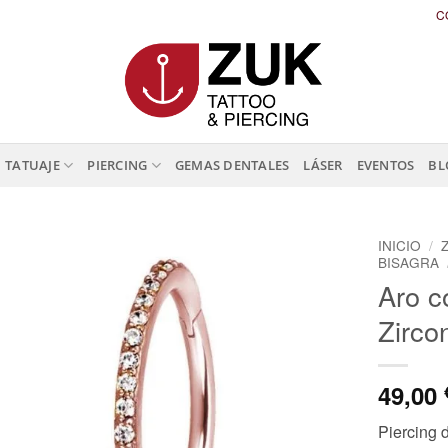
C
TATUAJE
PIERCING
GEMAS DENTALES
LÁSER
EVENTOS
BL
INICIO
/
BISAGRA
Aro c
Zirco
49,00
Piercing 