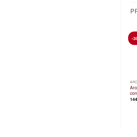
P
-3
AROS CON CIERRE BISAGRA
ARO ÉTNICO
ARO
Aro clicker de titanio estilo
Aro
Aro de acero y ópalos
tribal con filigrana
con
36,00
€
IVA incl.
32,00
€
14
IVA incl.