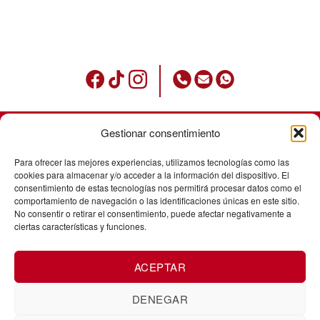
Gestionar consentimiento
Condiciones de uso
Para ofrecer las mejores experiencias, utilizamos tecnologías como las
Política de privacidad
cookies para almacenar y/o acceder a la información del dispositivo. El
consentimiento de estas tecnologías nos permitirá procesar datos como el
Avisos legales
comportamiento de navegación o las identificaciones únicas en este sitio.
No consentir o retirar el consentimiento, puede afectar negativamente a
Política de cookies
ciertas características y funciones.
Envíos
ACEPTAR
Cancelación de pedidos
Cambios y devoluciones
DENEGAR