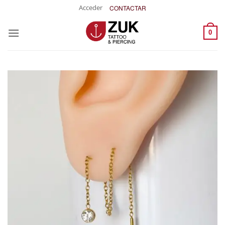
Saltar
Acceder
CONTACTAR
al
contenido
0