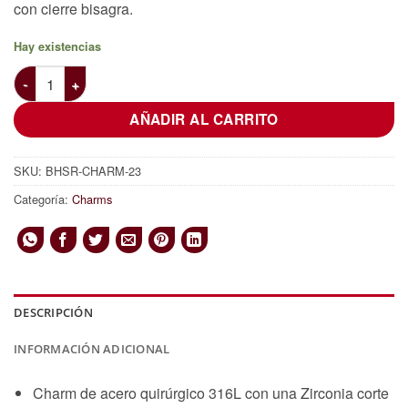
con cierre bisagra.
era:
es:
11,00 €.
9,00 €.
Hay existencias
Charm de acero 316L. con Zirconia corte baguette cantidad
AÑADIR AL CARRITO
SKU:
BHSR-CHARM-23
Categoría:
Charms
DESCRIPCIÓN
INFORMACIÓN ADICIONAL
Charm de acero quirúrgico 316L con una Zirconia corte