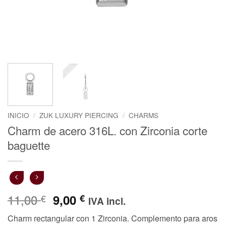
INICIO
/
ZUK LUXURY PIERCING
/
CHARMS
Charm de acero 316L. con Zirconia corte
baguette
11,00
El
El
9,00
€
€
IVA incl.
precio
precio
Charm rectangular con 1 Zirconia. Complemento para aros
original
actual