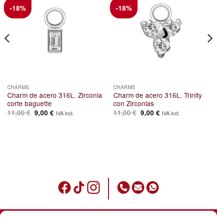
-18%
-18%
CHARMS
CHARMS
Charm de acero 316L. Zirconia
Charm de acero 316L. Trinity
corte baguette
con Zirconias
El
El
El
El
11,00
€
11,00
€
9,00
€
9,00
€
IVA incl.
IVA incl.
precio
precio
precio
precio
original
actual
original
actual
era:
es:
era:
es:
11,00 €.
9,00 €.
11,00 €.
9,00 €.