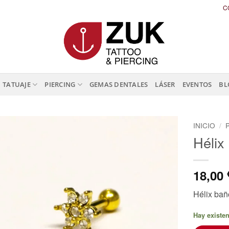
C
TATUAJE
PIERCING
GEMAS DENTALES
LÁSER
EVENTOS
BL
INICIO
/
Hélix 
18,00
Hélix baño
Hay existe