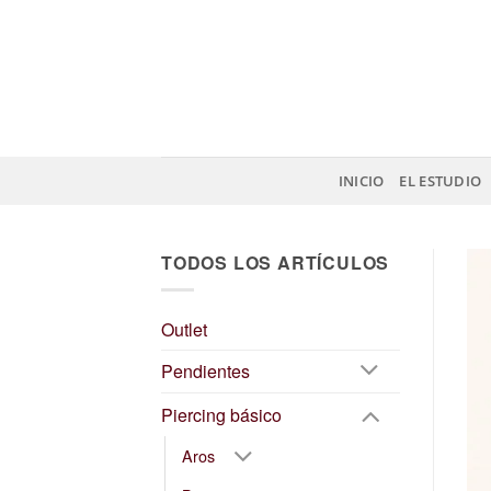
Saltar
al
contenido
INICIO
EL ESTUDIO
TODOS LOS ARTÍCULOS
Outlet
Pendientes
Piercing básico
Aros