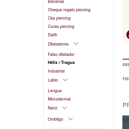
Bananas
Cheque regalo piercing
Cita piercing
Curas piercing
Daith
Dilatadores
Falso dilatador
Hélix / Tragus
DE
Industrial
Hél
Labio
Lengua
Microdermal
P
Nariz
Ombligo