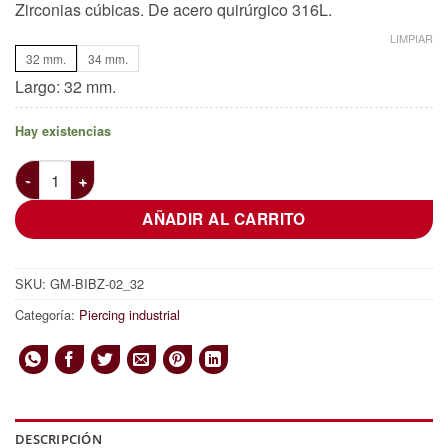
Zirconias cúbicas. De acero quirúrgico 316L.
LIMPIAR
32 mm.
34 mm.
Largo: 32 mm.
Hay existencias
Piercing industrial negro con un infinito de zirconias cantidad
AÑADIR AL CARRITO
SKU:
GM-BIBZ-02_32
Categoría:
Piercing industrial
DESCRIPCIÓN