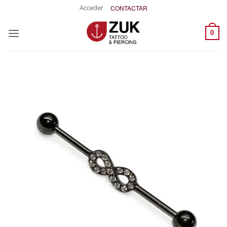
Saltar
Acceder
CONTACTAR
al
contenido
0