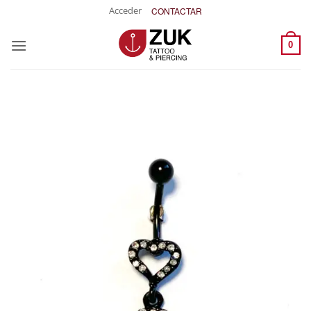
Saltar
Acceder
CONTACTAR
al
contenido
0