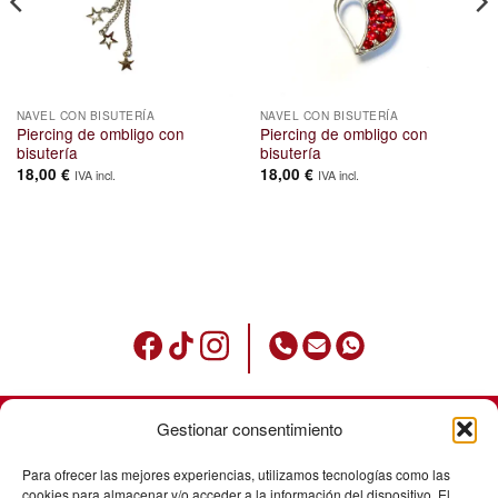
NAVEL CON BISUTERÍA
NAVEL CON BISUTERÍA
Piercing de ombligo con
Piercing de ombligo con
bisutería
bisutería
18,00
€
18,00
€
IVA incl.
IVA incl.
Gestionar consentimiento
Condiciones de uso
Para ofrecer las mejores experiencias, utilizamos tecnologías como las
Política de privacidad
cookies para almacenar y/o acceder a la información del dispositivo. El