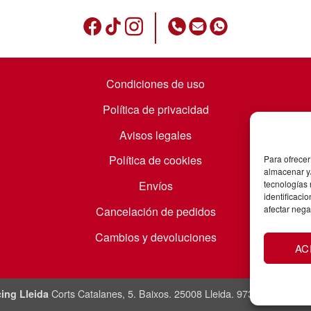
Condiciones de uso
Política de privacidad
Avisos legales
Política de cookies
Para ofrecer
almacenar y/
Envíos
tecnologías
identificaci
afectar nega
Cancelación de pedidos
Cambios y devoluciones
AC
Corts Catalanes, 5. Baixos. 25008 Lleida. 973831865 / 60
ing Lleida