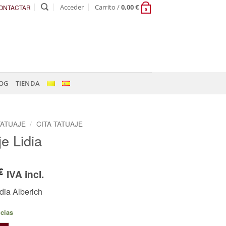
Acceder
Carrito /
0,00
€
ONTACTAR
0
OG
TIENDA
TATUAJE
/
CITA TATUAJE
je Lidia
€
IVA incl.
idia Alberich
ncias