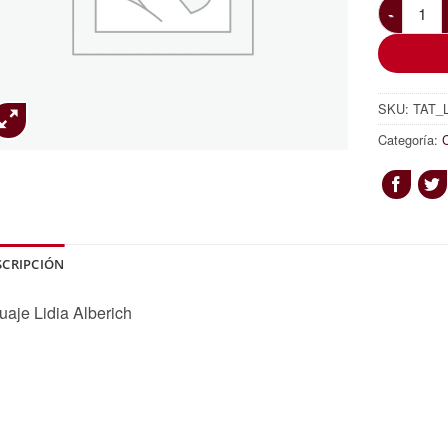
Tatuaje Li
SKU:
TAT_L
Categoría:
C
SCRIPCIÓN
uaje Lidia Alberich