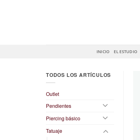
Saltar
al
contenido
INICIO
EL ESTUDIO
TODOS LOS ARTÍCULOS
Outlet
Pendientes
Piercing básico
Tatuaje