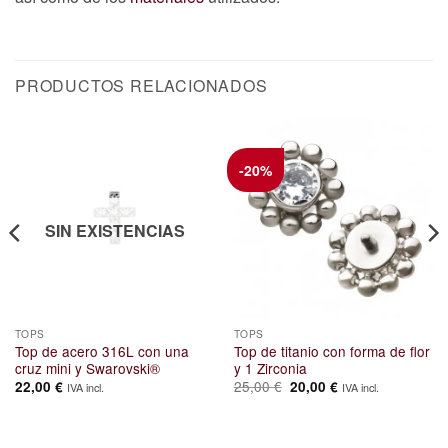
PRODUCTOS RELACIONADOS
-20%
SIN EXISTENCIAS
TOPS
TOPS
Top de acero 316L con una
Top de titanio con forma de flor
cruz mini y Swarovski®
y 1 Zirconia
El
El
25,00
€
22,00
€
20,00
€
IVA incl.
IVA incl.
precio
precio
original
actual
era:
es:
25,00 €.
20,00 €.