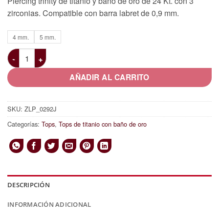
Piercing trinity de titanio y baño de oro de 24 Kt. con 3
zirconias. Compatible con barra labret de 0,9 mm.
4 mm.
5 mm.
Trinity de titanio y baño de oro con 3 zirconias cantidad
AÑADIR AL CARRITO
SKU:
ZLP_0292J
Categorías:
Tops
,
Tops de titanio con baño de oro
DESCRIPCIÓN
INFORMACIÓN ADICIONAL