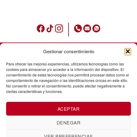
Gestionar consentimiento
Condiciones de uso
Para ofrecer las mejores experiencias, utilizamos tecnologías como las
Política de privacidad
cookies para almacenar y/o acceder a la información del dispositivo. El
consentimiento de estas tecnologías nos permitirá procesar datos como el
Avisos legales
comportamiento de navegación o las identificaciones únicas en este sitio.
No consentir o retirar el consentimiento, puede afectar negativamente a
Política de cookies
ciertas características y funciones.
Envíos
ACEPTAR
Cancelación de pedidos
Cambios y devoluciones
DENEGAR
VER PREFERENCIAS