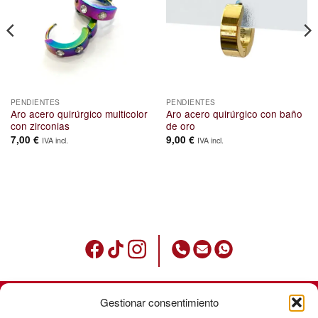
PENDIENTES
PENDIENTES
Aro acero quirúrgico multicolor
Aro acero quirúrgico con baño
con zirconias
de oro
7,00
€
9,00
€
IVA incl.
IVA incl.
Gestionar consentimiento
Condiciones de uso