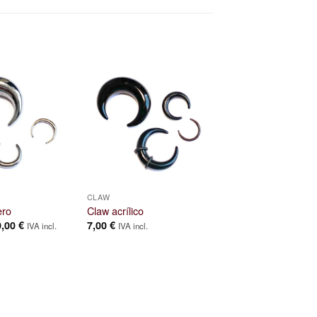
CLAW
ero
Claw acrílico
Rango
0,00
€
7,00
€
IVA incl.
IVA incl.
de
precios:
desde
10,00 €
hasta
20,00 €