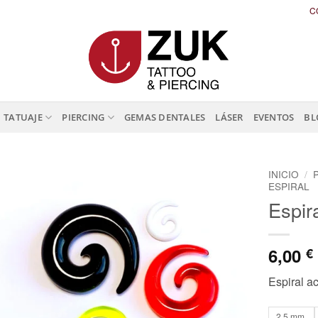
C
TATUAJE
PIERCING
GEMAS DENTALES
LÁSER
EVENTOS
BL
INICIO
/
ESPIRAL
Espira
6,00
€
Espiral ac
2,5 mm.