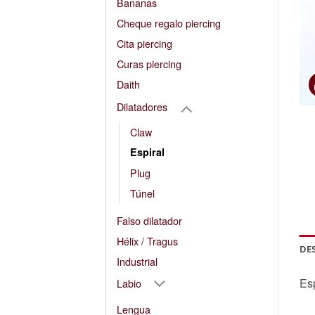
Bananas
Cheque regalo piercing
Cita piercing
Curas piercing
Daith
Dilatadores
Claw
Espiral
Plug
Túnel
Falso dilatador
Hélix / Tragus
DE
Industrial
Esp
Labio
Lengua