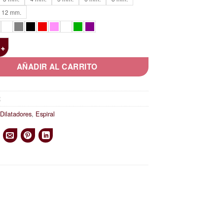
6,00 €
hasta
12 mm.
12,00 €
rílico cantidad
AÑADIR AL CARRITO
R
:
Dilatadores
,
Espiral