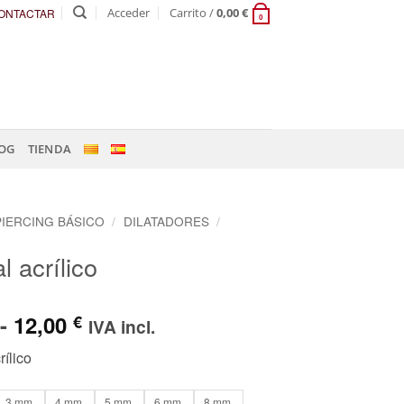
Acceder
Carrito /
0,00
€
ONTACTAR
0
OG
TIENDA
PIERCING BÁSICO
/
DILATADORES
/
l acrílico
Rango
-
12,00
€
IVA incl.
de
rílico
precios:
desde
3 mm.
4 mm.
5 mm.
6 mm.
8 mm.