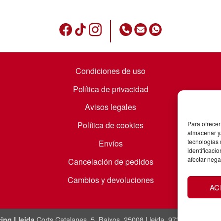
Condiciones de uso
Política de privacidad
Avisos legales
Política de cookies
Para ofrecer
almacenar y/
tecnologías
Envíos
identificaci
afectar nega
Cancelación de pedidos
Cambios y devoluciones
AC
Corts Catalanes, 5. Baixos. 25008 Lleida. 973831865 / 60
ing Lleida