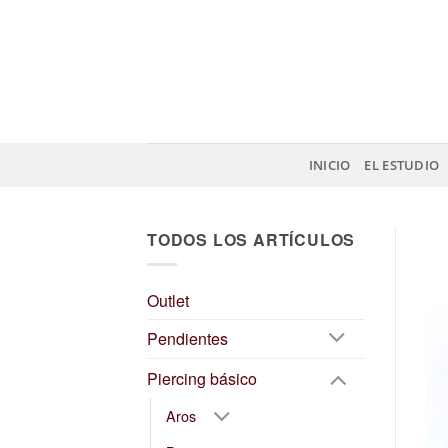
Saltar
al
contenido
INICIO
EL ESTUDIO
TODOS LOS ARTÍCULOS
Outlet
Pendientes
Piercing básico
Aros