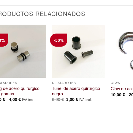
RODUCTOS RELACIONADOS
0%
-50%
ATADORES
DILATADORES
CLAW
g de acero quirúrgico
Tunel de acero quirúrgico
Claw de ac
n gomas
negro
-
10,00
€
2
Rango
El
El
-
6,00
€
00
€
4,00
€
3,00
€
IVA incl.
IVA incl.
de
precio
precio
precios:
original
actual
desde
era:
es:
3,00 €
6,00 €.
3,00 €.
hasta
4,00 €