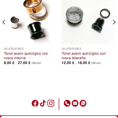
DILATADORES
DILATADORES
Túnel acero quirúrgico con
Túnel acero quirúrgico con
rosca interna
rosca telaraña
Rango
Rango
-
-
8,00
€
27,00
€
12,00
€
18,00
€
IVA incl.
IVA incl.
de
de
precios:
precios:
desde
desde
8,00 €
12,00 €
hasta
hasta
27,00 €
18,00 €