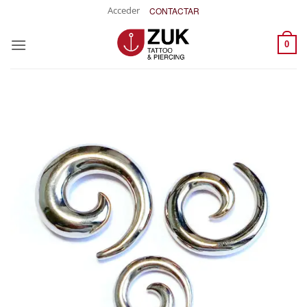
Saltar
Acceder
CONTACTAR
al
contenido
0