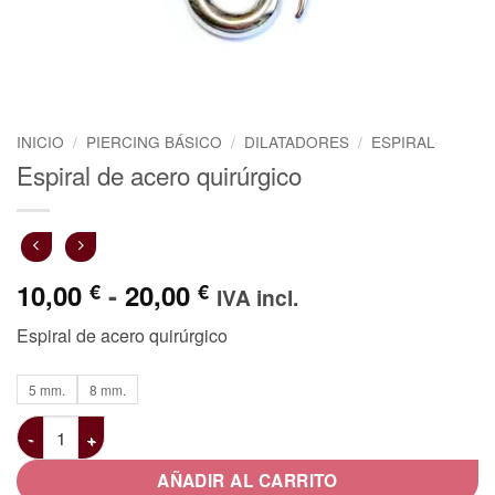
INICIO
/
PIERCING BÁSICO
/
DILATADORES
/
ESPIRAL
Espiral de acero quirúrgico
Rango
10,00
-
20,00
€
€
IVA incl.
de
Espiral de acero quirúrgico
precios:
desde
5 mm.
8 mm.
10,00 €
hasta
Espiral de acero quirúrgico cantidad
20,00 €
AÑADIR AL CARRITO